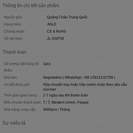
Thông tin chi tiết sản phẩm
Nguồn gốc:
Quảng Châu Trung Quốc
Hàng hiệu:
JIALE
Chứng nhận:
CE & RoHS
Số mô hình:
JL-DGFS9
Thanh toán
Số lượng đặt hàng tối
1pcs
thiểu:
Giá bán:
Negotiation ( WhatsApp: +86 15913132799 )
chi tiết đóng gói:
Hộp chuyến bay hoặc hộp carton hoặc theo yêu cầu
của bạn
Thời gian giao hàng:
2-7 ngày sau khi thanh toán
Điều khoản thanh toán:
T / T, Western Union, Paypal
Khả năng cung cấp:
3000pcs / Tháng
Sự miêu tả