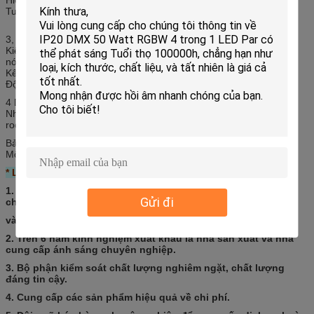
Tuổi thọ: 100000 khi Andy City
3, chế độ kiểm soát
Kiểm soát: DMX512 master-slave kiểm soát, self-propelled giọng
nói, dần dần, chuyển tiếp,
Kênh: 4/8 kênh (hiển thị kỹ thuật số)
Độ quang học: 20 độ hoặc 25 độ hoặc 40 độ
4 Dáng vẻ bên ngoài:
Nhà ở: nhôm đúc
roduct NW: 4,5Kgs
Bảo vệ: IP65
Môi trường làm việc: -20 ° -45 °
* Lợi thế của chúng tôi *
1. Trên 8 năm của Stage Lighting Series như là nhà sản xuất
Gửi đi
chuyên nghiệp về chiếu sáng sân khấu
và nhà cung cấp.
2. Trên 6 năm kinh nghiệm xuất khẩu là nhà sản xuất và nhà
cung cấp ánh sáng chuyên nghiệp.
3. Bộ phận kiểm soát chất lượng nghiêm ngặt, chất lượng
đáng tin cậy.
4. Cung cấp các sản phẩm hiệu quả về chi phí.