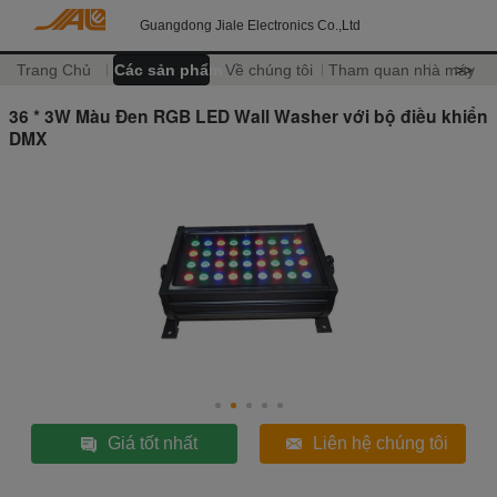
Guangdong Jiale Electronics Co.,Ltd
Trang Chủ
Các sản phẩm
Về chúng tôi
Tham quan nhà máy
>>
36 * 3W Màu Đen RGB LED Wall Washer với bộ điều khiển
DMX
Giá tốt nhất
Liên hệ chúng tôi