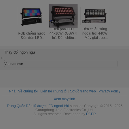
Đèn đèn LED
Đèn pha LED
Đèn chiếu sáng
Trung Qu
RGB chống nước
44x10W RGBW 4
ngoài trời 440W
máy côn
Đèn đèn LED
In1 Đèn chiếu
Máy giặt treo
cao 100
bảng LED đèn lũ
sáng chống thấm
tường LED nhỏ
vận động 
Đèn thành phố
nước cho buổi
44PCS
sáng 100
trình diễn ngoài
vận đ
Thay đổi ngôn ngữ
trời
s
Vietnamese
Nhà
|
Về chúng tôi
|
Liên hệ chúng tôi
|
Sơ đồ trang web
|
Privacy Policy
Xem máy tính
Trung Quốc Đèn lũ được LED ngoài trời
supplier. Copyright © 2015 - 2025
Guangdong Jiale Electronics Co.,Ltd.
All rights reserved. Developed by
ECER