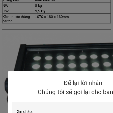
NW
8 kg
GW
9,5 kg
Kích thước thùng
1070 x 180 x 160mm
carton
Để lại lời nhắn
Chúng tôi sẽ gọi lại cho bạ