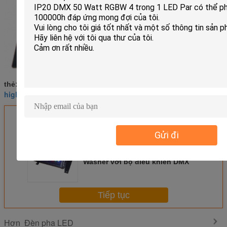
Đèn lũ được LED ngoài trời
stage flood light
thẻ:
,
,
high power led flood light
Nhận giá tốt nhất cho
Gửi đi
36 * 3W Màu Đen RGB LED Wall
Washer với bộ điều khiển DMX
Tiếp tục
Đèn pha LED
Hơn