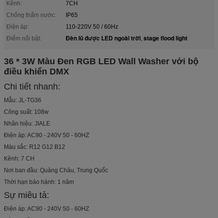
Kênh:
7CH
Chống thấm nước:
IP65
Điện áp:
110-220V 50 / 60Hz
Đèn lũ được LED ngoài trời
stage flood light
Điểm nổi bật:
,
36 * 3W Màu Đen RGB LED Wall Washer với bộ
điều khiển DMX
Chi tiết nhanh:
Mẫu: JL-TG36
Công suất: 108w
Nhãn hiệu: JIALE
Điện áp: AC90 - 240V 50 - 60HZ
Màu sắc: R12 G12 B12
Kênh: 7 CH
Nơi ban đầu: Quảng Châu, Trung Quốc
Thời hạn bảo hành: 1 năm
Sự miêu tả:
Điện áp: AC90 - 240V 50 - 60HZ