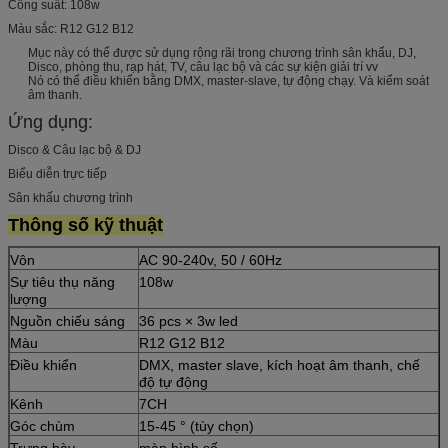
Công suất: 108w
Màu sắc: R12 G12 B12
Mục này có thể được sử dụng rộng rãi trong chương trình sân khấu, DJ,
Disco, phòng thu, rạp hát, TV, câu lạc bộ và các sự kiện giải trí vv
Nó có thể điều khiển bằng DMX, master-slave, tự động chạy. Và kiểm soát
âm thanh.
Ứng dụng:
Disco & Câu lạc bộ & DJ
Biểu diễn trực tiếp
Sân khấu chương trình
Thông số kỹ thuật
Vôn
AC 90-240v, 50 / 60Hz
Sự tiêu thụ năng
108w
lượng
Nguồn chiếu sáng
36 pcs × 3w led
Màu
R12 G12 B12
Điều khiển
DMX, master slave, kích hoạt âm thanh, chế
độ tự động
Kênh
7CH
Góc chùm
15-45 ° (tùy chọn)
Trưng bày
màn hình số