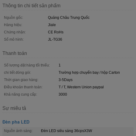
Thông tin chi tiết sản phẩm
Nguồn gốc:
Quảng Châu Trung Quốc
Hàng hiệu:
Jiale
Chứng nhận:
CE RoHs
Số mô hình:
JL-TG36
Thanh toán
Số lượng đặt hàng tối thiểu:
1
chi tiết đóng gói:
Trường hợp chuyến bay / hộp Carton
Thời gian giao hàng:
3-5Days
Điều khoản thanh toán:
T / T, Western Union paypal
Khả năng cung cấp:
3000
Sự miêu tả
Đèn pha LED
Nguồn ánh sáng:
Đèn LED siêu sáng 36cpsX3W