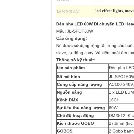
LÀM NỔI BẬT:
led effect lights
movi
,
Đèn pha LED 60W Di chuyển LED Hea
Mẫu: JL-SPOT60W
Các ứng dụng:
Nó được sử dụng rộng rãi trong các buổi t
slave, tự động chạy. Và kiểm soát âm th
Thông số kỹ thuật:
tên sản phẩm
Đèn pha LED
Số mô hình
JL-SPOT60
Cung cấp năng lượng
AC100-240V,
Nguồn sáng
1 x LED LUM
Kênh DMX
16CH
Sự tiêu thụ năng lượng
60W
Chế độ hoạt động
DMX512, Kích
Kích thước GOBO
27,9mm (kíc
GOBOS
2 Gobo bánh x