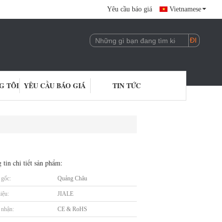
Yêu cầu báo giá
Vietnamese
G TÔI
YÊU CẦU BÁO GIÁ
TIN TỨC
 tin chi tiết sản phẩm:
gốc:
Quảng Châu
iệu:
JIALE
nhận:
CE & RoHS