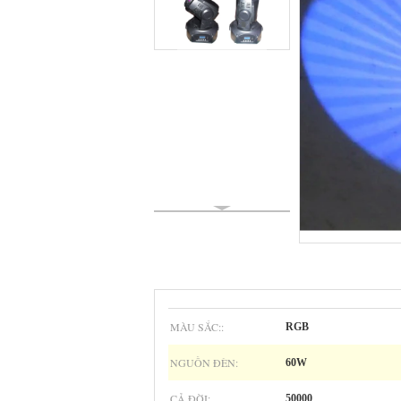
MÀU SẮC::
RGB
NGUỒN ĐÈN:
60W
CẢ ĐỜI:
50000