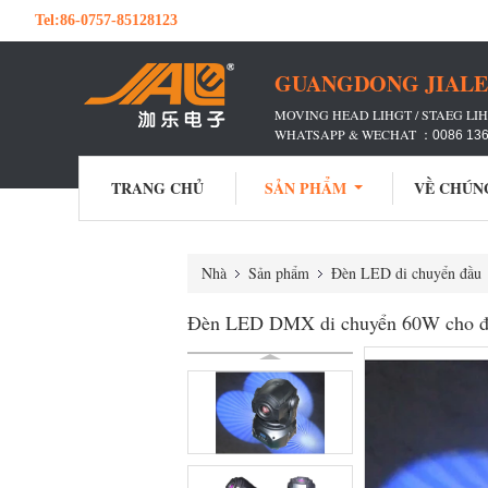
Tel:
86-0757-85128123
GUANGDONG JIALE 
MOVING HEAD LIHGT / STAEG LIH
WHATSAPP & WECHAT ：
0086 13
TRANG CHỦ
SẢN PHẨM
VỀ CHÚN
Nhà
Sản phẩm
Đèn LED di chuyển đầu
Đèn LED DMX di chuyển 60W cho đ