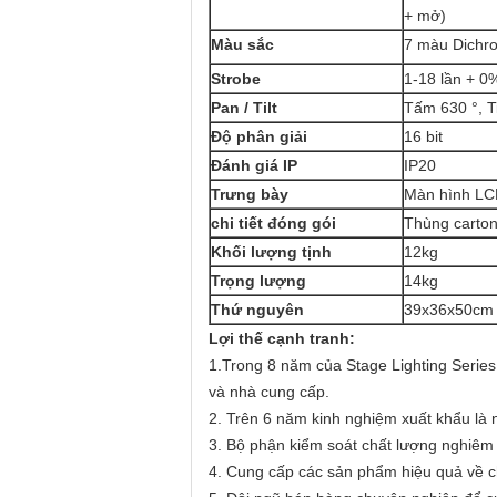
+ mở)
Màu sắc
7 màu Dichro
Strobe
1-18 lần + 
Pan / Tilt
Tấm 630 °, Ti
Độ phân giải
16 bit
Đánh giá IP
IP20
Trưng bày
Màn hình L
chi tiết đóng gói
Thùng carton
Khối lượng tịnh
12kg
Trọng lượng
14kg
Thứ nguyên
39x36x50cm
Lợi thế cạnh tranh:
1.Trong 8 năm của Stage Lighting Serie
và nhà cung cấp.
2. Trên 6 năm kinh nghiệm xuất khẩu là
3. Bộ phận kiểm soát chất lượng nghiêm 
4. Cung cấp các sản phẩm hiệu quả về ch