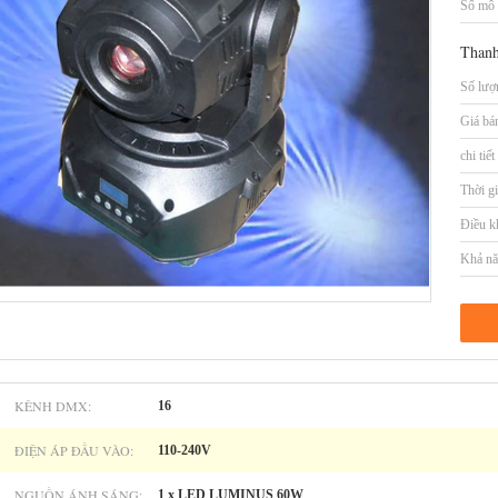
Số mô 
Thanh
Số lượn
Giá bá
chi tiế
Thời gi
Điều k
Khả nă
KÊNH DMX:
16
ĐIỆN ÁP ĐẦU VÀO:
110-240V
NGUỒN ÁNH SÁNG:
1 x LED LUMINUS 60W