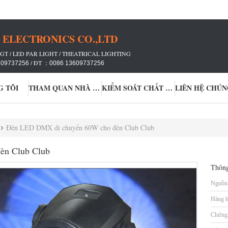
ELECTRONICS CO.,LTD
GT / LED PAR LIGHT / THEATRICAL LIGHTING
/ ĐT ：
609737256
0086 13609737256
G TÔI
THAM QUAN NHÀ MÁY
KIỂM SOÁT CHẤT LƯỢNG
LIÊN HỆ CHÚN
Đèn LED DMX di chuyển 60W cho đèn Club Club
èn Club Club
Thông
Nguồn 
Hàng h
Chứng 