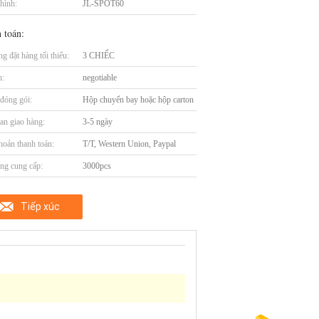
hình:
JL-SPOT60
 toán:
g đặt hàng tối thiểu:
3 CHIẾC
n:
negotiable
t đóng gói:
Hộp chuyến bay hoặc hộp carton
an giao hàng:
3-5 ngày
hoản thanh toán:
T/T, Western Union, Paypal
ng cung cấp:
3000pcs
Tiếp xúc