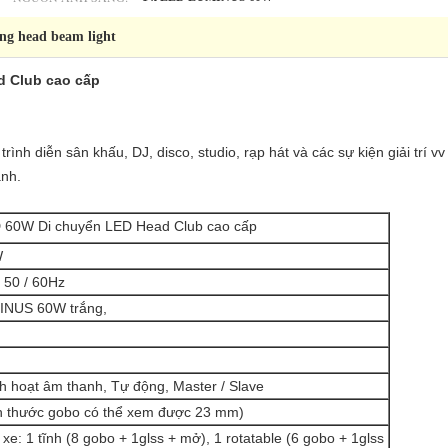
ng head beam light
d Club cao cấp
rình diễn sân khấu, DJ, disco, studio, rạp hát và các sự kiện giải trí 
anh.
 60W Di chuyển LED Head Club cao cấp
W
 50 / 60Hz
INUS 60W trắng,
 hoạt âm thanh, Tự động, Master / Slave
h thước gobo có thể xem được 23 mm)
e: 1 tĩnh (8 gobo + 1glss + mở), 1 rotatable (6 gobo + 1glss