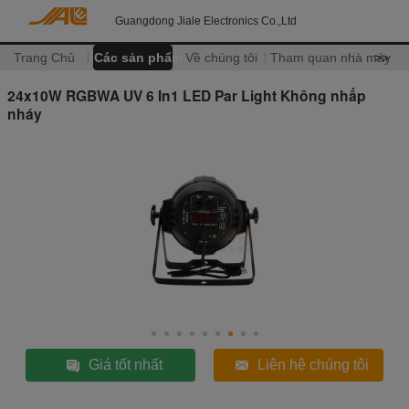
Guangdong Jiale Electronics Co.,Ltd
Trang Chủ
Các sản phẩm
Về chúng tôi
Tham quan nhà máy
>>
24x10W RGBWA UV 6 In1 LED Par Light Không nhấp
nháy
Giá tốt nhất
Liên hệ chúng tôi