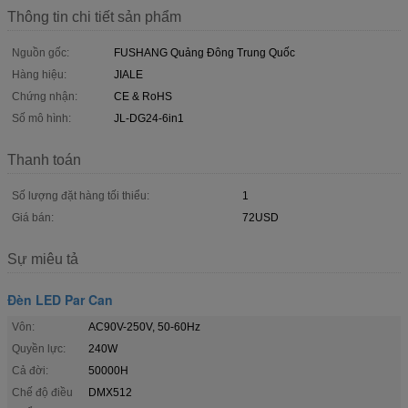
Thông tin chi tiết sản phẩm
Nguồn gốc:
FUSHANG Quảng Đông Trung Quốc
Hàng hiệu:
JIALE
Chứng nhận:
CE & RoHS
Số mô hình:
JL-DG24-6in1
Thanh toán
Số lượng đặt hàng tối thiểu:
1
Giá bán:
72USD
Sự miêu tả
Đèn LED Par Can
Vôn:
AC90V-250V, 50-60Hz
Quyền lực:
240W
Cả đời:
50000H
Chế độ điều
DMX512