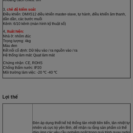
3,
chế độ kiểm soát
Điều khiển: DMX512 điều khiển master-slave, tự hành, điều khiển âm thanh,
dần dần, các bước muối
Kênh: 6/10 kênh (màn hình kỹ thuật số)
4,
Xuất hiện:
Nhà ở: nhôm đúc
Trọng lượng: 4kg
Màu đen
Kết nối cố định: Dữ liệu vào / ra nguồn vào / ra
Hệ thống làm mát: Quạt làm mát
Chứng nhận: CE, ROHS
Chống thấm nước: IP20
Môi trường làm việc: -20 ℃ -40 ℃
Lợi thế
Đèn áp dụng thiết kế hệ thống tản nhiệt tiên tiến, tản nhiệt tự
nhiên và cực kỳ yên tĩnh, để nhận ra rằng sản phẩm có thể
đáp ứng các yêu cầu nghiêm ngặt trong quá trình quay radio