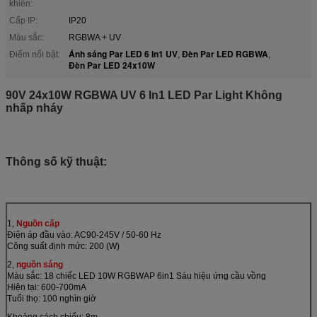
khiển:
Cấp IP:
IP20
Màu sắc:
RGBWA + UV
Ánh sáng Par LED 6 In1 UV
Đèn Par LED RGBWA
Điểm nổi bật:
,
,
Đèn Par LED 24x10W
90V 24x10W RGBWA UV 6 In1 LED Par Light Không
nhấp nháy
Thông số kỹ thuật:
1,
Nguồn cấp
Điện áp đầu vào: AC90-245V / 50-60 Hz
Công suất định mức: 200 (W)
2,
nguồn sáng
Màu sắc: 18 chiếc LED 10W RGBWAP 6in1 Sáu hiệu ứng cầu vồng
Hiện tại: 600-700mA
Tuổi thọ: 100 nghìn giờ
Khoảng cách chiếu: 8m